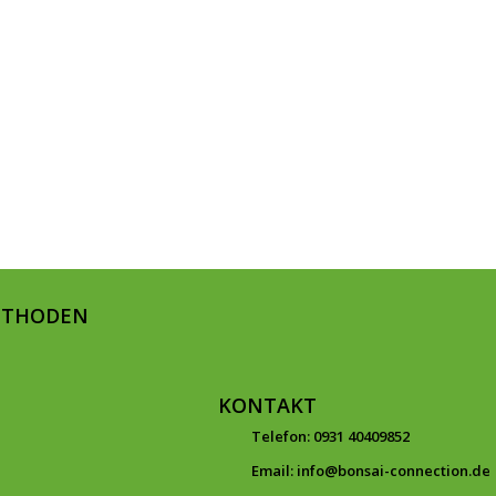
ETHODEN
KONTAKT
Telefon: 0931 40409852
Email: info@bonsai-connection.de