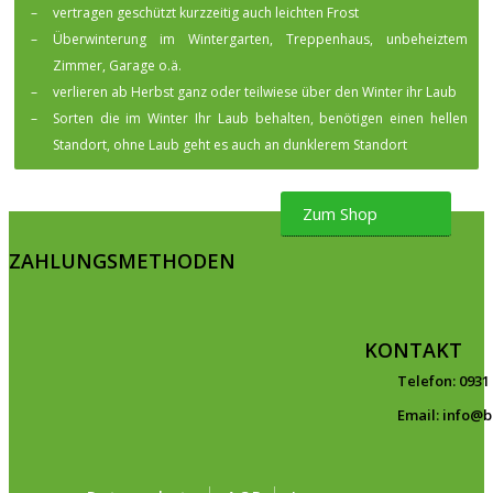
–
vertragen geschützt kurzzeitig auch leichten Frost
–
Überwinterung im Wintergarten, Treppenhaus, unbeheiztem
Zimmer, Garage o.ä.
–
verlieren ab Herbst ganz oder teilwiese über den Winter ihr Laub
–
Sorten die im Winter Ihr Laub behalten, benötigen einen hellen
Standort, ohne Laub geht es auch an dunklerem Standort
Zum Shop
ZAHLUNGSMETHODEN
KONTAKT
Telefon: 0931
Email: info@