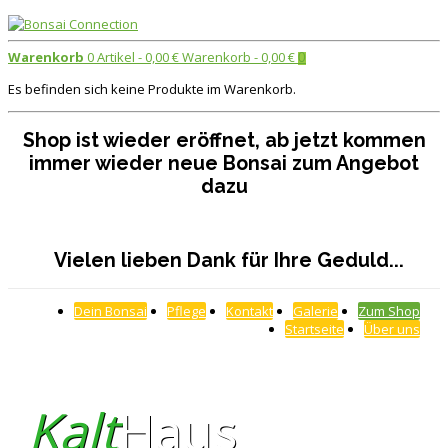
Warenkorb
0 Artikel -
0,00
€
Warenkorb -
0,00
€
0
Es befinden sich keine Produkte im Warenkorb.
Shop ist wieder eröffnet, ab jetzt kommen
immer wieder neue Bonsai zum Angebot
dazu
Vielen lieben Dank für Ihre Geduld...
Dein Bonsai
Pflege
Kontakt
Galerie
Zum Shop
Startseite
Über uns
Kalt
Haus