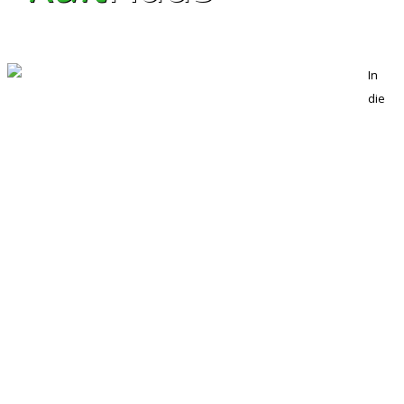
In
die