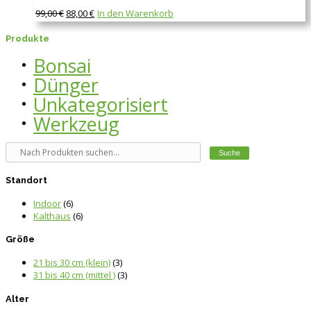
99,00
€
88,00
€
In den Warenkorb
Produkte
Bonsai
Dünger
Unkategorisiert
Werkzeug
Standort
Indoor
(6)
Kalthaus
(6)
Größe
21 bis 30 cm (klein)
(3)
31 bis 40 cm (mittel )
(3)
Alter