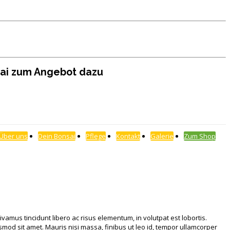
sai zum Angebot dazu
Über uns
Dein Bonsai
Pflege
Kontakt
Galerie
Zum Shop
ivamus tincidunt libero ac risus elementum, in volutpat est lobortis.
uismod sit amet. Mauris nisi massa, finibus ut leo id, tempor ullamcorper